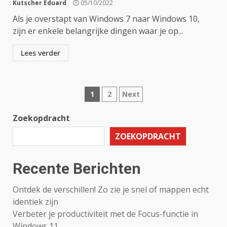
Kutscher Eduard
05/10/2022
Als je overstapt van Windows 7 naar Windows 10,
zijn er enkele belangrijke dingen waar je op...
Lees verder
Berichten
1
2
Next
paginering
Zoekopdracht
ZOEKOPDRACHT
Recente Berichten
Ontdek de verschillen! Zo zie je snel of mappen echt
identiek zijn
Verbeter je productiviteit met de Focus-functie in
Windows 11