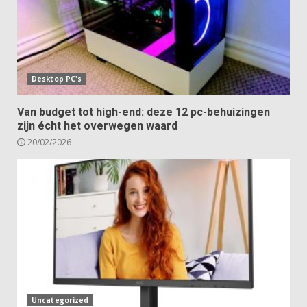
Desktop PC's
Van budget tot high-end: deze 12 pc-behuizingen
zijn écht het overwegen waard
20/02/2026
Uncategorized