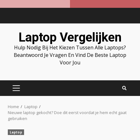
Skip
to
content
Laptop Vergelijken
Hulp Nodig Bij Het Kiezen Tussen Alle Laptops?
Beantwoord Je Vragen En Vind De Beste Laptop
Voor Jou
PRIMARY
MENU
Home
Laptop
Nieuwe laptop gekocht? Doe dit eerst voordat je hem echt gaat
gebruiken
Laptop