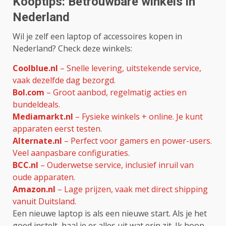
Kooptips: Betrouwbare winkels in
Nederland
Wil je zelf een laptop of accessoires kopen in
Nederland? Check deze winkels:
Coolblue.nl
– Snelle levering, uitstekende service,
vaak dezelfde dag bezorgd.
Bol.com
– Groot aanbod, regelmatig acties en
bundeldeals.
Mediamarkt.nl
– Fysieke winkels + online. Je kunt
apparaten eerst testen.
Alternate.nl
– Perfect voor gamers en power-users.
Veel aanpasbare configuraties.
BCC.nl
– Ouderwetse service, inclusief inruil van
oude apparaten.
Amazon.nl
– Lage prijzen, vaak met direct shipping
vanuit Duitsland.
Een nieuwe laptop is als een nieuwe start. Als je het
goed instelt, haal je er alles uit wat erin zit. Ik hoop