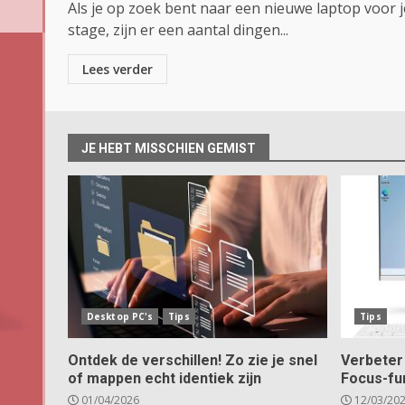
Als je op zoek bent naar een nieuwe laptop voor j
stage, zijn er een aantal dingen...
Lees verder
JE HEBT MISSCHIEN GEMIST
Desktop PC's
Tips
Tips
Ontdek de verschillen! Zo zie je snel
Verbeter 
of mappen echt identiek zijn
Focus-fu
01/04/2026
12/03/20