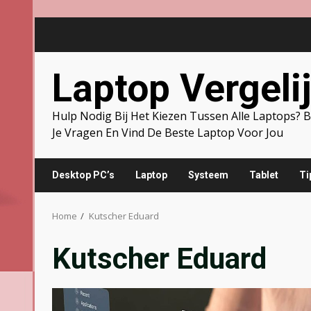
Skip
to
content
Laptop Vergeli
Hulp Nodig Bij Het Kiezen Tussen Alle Laptops?
Je Vragen En Vind De Beste Laptop Voor Jou
Desktop PC’s
Laptop
Systeem
Tablet
Ti
Home
Kutscher Eduard
Kutscher Eduard