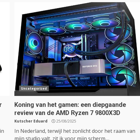
Uncategorized
r
Koning van het gamen: een diepgaande
review van de AMD Ryzen 7 9800X3D
Kutscher Eduard
25/08/2025
in
In Nederland, terwijl het zonlicht door het raam van
mijn studio valt, zit ik voor mijn scherm,...