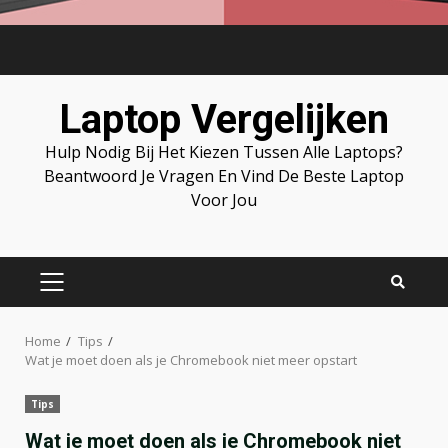
Skip
to
content
Laptop Vergelijken
Hulp Nodig Bij Het Kiezen Tussen Alle Laptops?
Beantwoord Je Vragen En Vind De Beste Laptop
Voor Jou
PRIMARY
MENU
Home
Tips
Wat je moet doen als je Chromebook niet meer opstart
Tips
Wat je moet doen als je Chromebook niet