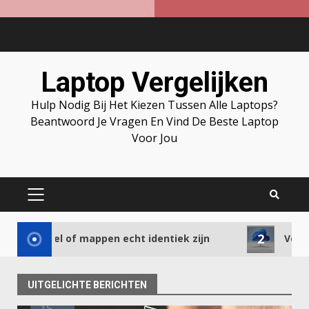
Skip
to
content
Laptop Vergelijken
Hulp Nodig Bij Het Kiezen Tussen Alle Laptops?
Beantwoord Je Vragen En Vind De Beste Laptop
Voor Jou
PRIMARY
MENU
2
nel of mappen echt identiek zijn
Verbeter je pro
UITGELICHTE BERICHTEN