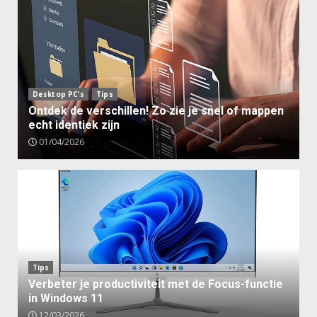
Desktop PC's
Tips
Ontdek de verschillen! Zo zie je snel of mappen
echt identiek zijn
01/04/2026
Tips
Verbeter je productiviteit met de Focus-functie
in Windows 11
12/03/2026