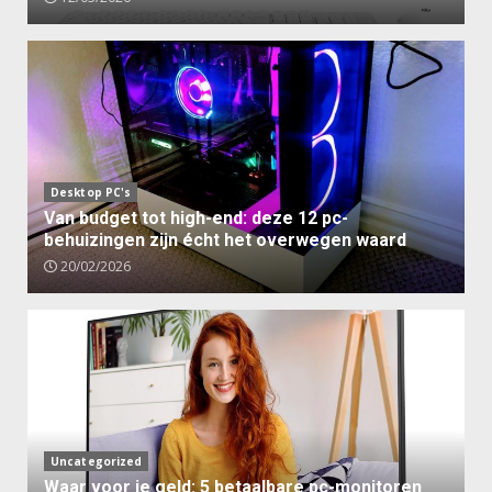
Desktop PC's
Van budget tot high-end: deze 12 pc-
behuizingen zijn écht het overwegen waard
20/02/2026
Uncategorized
Waar voor je geld: 5 betaalbare pc-monitoren