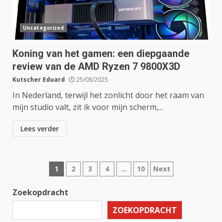
Uncategorized
Koning van het gamen: een diepgaande
review van de AMD Ryzen 7 9800X3D
Kutscher Eduard
25/08/2025
In Nederland, terwijl het zonlicht door het raam van
mijn studio valt, zit ik voor mijn scherm,...
Lees verder
Berichten
1
2
3
4
…
10
Next
paginering
Zoekopdracht
ZOEKOPDRACHT