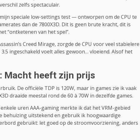
erschil zelfs spectaculair.
 mijn speciale low-settings test — ontworpen om de CPU te
erates dan de 7800X3D. Dit is geen brute kracht, dit is
het “ontketenen van het spel”.
Assassin’s Creed Mirage, zorgde de CPU voor veel stabielere
3.5 ingeschakeld voelt alles gewoon… vloeiend. Alsof het
 Macht heeft zijn prijs
rbruik. De officiële TDP is 120W, maar in games zie ik vaak
0X3D draaide meestal rond de 60 à 70W in dezelfde games.
a enkele uren AAA-gaming merkte ik dat het VRM-gebied
 de behuizing uitstekend en gebruik ik hoogwaardige
rbord gebruikt: let goed op de stroomvoorziening, anders