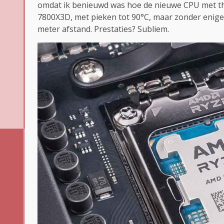
omdat ik benieuwd was hoe de nieuwe CPU met th
7800X3D, met pieken tot 90°C, maar zonder enige
meter afstand. Prestaties? Subliem.