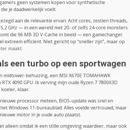
e gamers geen systemen kopen voor synthetische
ie je daadwerkelijk voelt.
 gezegd aan de relevantie ervan. Acht cores, zestien threads,
 5,2 GHz — in een wereld met 20- of zelfs 24-core monsters
 komt die 96 MB 3D V-Cache in beeld — een gamechanger.
extreem efficiënt. Niet gericht op “sneller zijn”, maar op
eter maakt.
t als een turbo op een sportwagen
Design midtower-behuizing, een MSI X670E TOMAHAWK
 RTX 4090 GPU. Ik verving mijn oude Ryzen 7 7800X3D
koeler, klaar.
e nieuwe processor meteen, BIOS-update was snel en
 het Windows 11-bureaublad. Alles voelde vertrouwd, maar
 nieuwe motor in je oude auto plaatst.
et alleen omdat ik een stille omgeving waardeer, maar ook