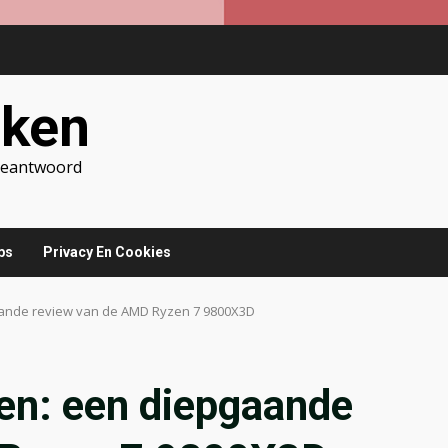
jken
 Beantwoord
ps
Privacy En Cookies
aande review van de AMD Ryzen 7 9800X3D
en: een diepgaande