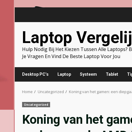
Skip
to
content
Laptop Vergeli
Hulp Nodig Bij Het Kiezen Tussen Alle Laptops?
Je Vragen En Vind De Beste Laptop Voor Jou
Desktop PC’s
Laptop
Systeem
Tablet
Ti
Home
Uncategorized
Koning van het gamen: een diepg
Uncategorized
Koning van het gam