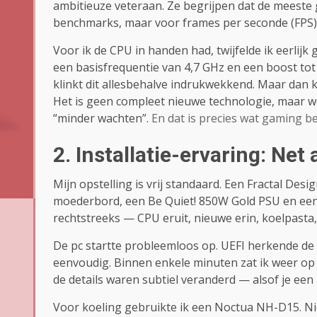
ambitieuze veteraan. Ze begrijpen dat de meest
benchmarks, maar voor frames per seconde (FPS) d
Voor ik de CPU in handen had, twijfelde ik eerlijk
een basisfrequentie van 4,7 GHz en een boost tot
klinkt dit allesbehalve indrukwekkend. Maar dan
Het is geen compleet nieuwe technologie, maar wel 
“minder wachten”.
En dat is precies wat gaming b
2. Installatie-ervaring: Ne
Mijn opstelling is vrij standaard. Een Fractal 
moederbord, een Be Quiet! 850W Gold PSU en een
rechtstreeks — CPU eruit, nieuwe erin, koelpasta, 
De pc startte probleemloos op. UEFI herkende d
eenvoudig. Binnen enkele minuten zat ik weer op
de details waren subtiel veranderd — alsof je een
Voor koeling gebruikte ik een Noctua NH-D15. Ni