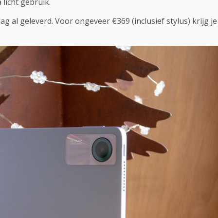
licht gebruik.
ag al geleverd. Voor ongeveer €369 (inclusief stylus) krijg je