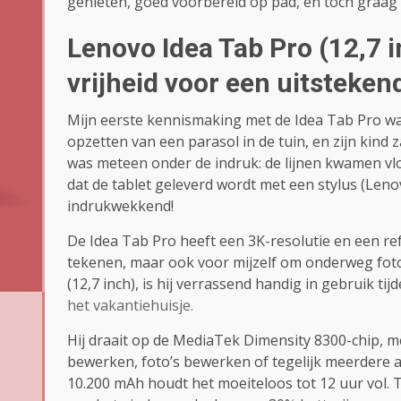
genieten, goed voorbereid op pad, en toch graag i
Lenovo Idea Tab Pro (12,7 
vrijheid voor een uitstekend
Mijn eerste kennismaking met de Idea Tab Pro was
opzetten van een parasol in de tuin, en zijn kind 
was meteen onder de indruk: de lijnen kwamen vl
dat de tablet geleverd wordt met een stylus (Len
indrukwekkend!
De Idea Tab Pro heeft een 3K-resolutie en een ref
tekenen, maar ook voor mijzelf om onderweg foto
(12,7 inch), is hij verrassend handig in gebruik tij
het vakantiehuisje.
Hij draait op de MediaTek Dimensity 8300-chip, 
bewerken, foto’s bewerken of tegelijk meerdere 
10.200 mAh houdt het moeiteloos tot 12 uur vol. T