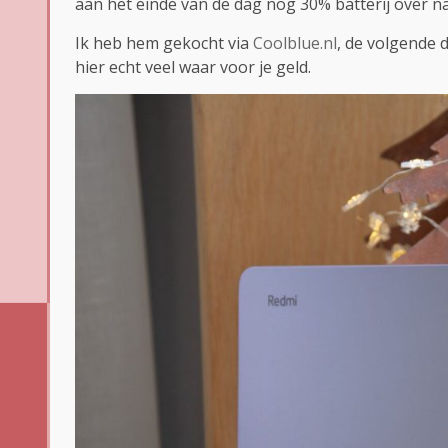
aan het einde van de dag nog 30% batterij over na 
Ik heb hem gekocht via
Coolblue.nl
, de volgende d
hier echt veel waar voor je geld.