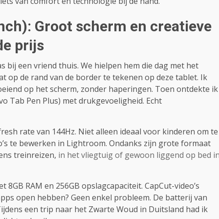
ets van comfort en technologie bij de hand.
inch): Groot scherm en creatieve
e prijs
 bij een vriend thuis. We hielpen hem die dag met het
zat op de rand van de border te tekenen op deze tablet. Ik
oeiend op het scherm, zonder haperingen. Toen ontdekte ik
ovo Tab Pen Plus) met drukgevoeligheid. Echt
resh rate van 144Hz. Niet alleen ideaal voor kinderen om te
’s te bewerken in Lightroom. Ondanks zijn grote formaat
dens treinreizen,
in het vliegtuig of gewoon liggend op bed i
met 8GB RAM en 256GB opslagcapaciteit. CapCut-video’s
apps open hebben? Geen enkel probleem. De batterij van
ijdens een trip naar het Zwarte Woud in Duitsland had ik