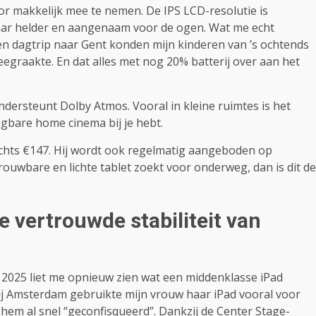
or makkelijk mee te nemen. De IPS LCD-resolutie is
maar helder en aangenaam voor de ogen. Wat me echt
een dagtrip naar Gent konden mijn kinderen van ’s ochtends
 leegraakte. En dat alles met nog 20% batterij over aan het
ondersteunt Dolby Atmos. Vooral in kleine ruimtes is het
agbare home cinema bij je hebt.
chts €147. Hij wordt ook regelmatig aangeboden op
trouwbare en lichte tablet zoekt voor onderweg, dan is dit de
e vertrouwde stabiliteit van
it 2025 liet me opnieuw zien wat een middenklasse iPad
j Amsterdam gebruikte mijn vrouw haar iPad vooral voor
hem al snel “geconfisqueerd”. Dankzij de Center Stage-