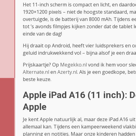
Het 11-inch scherm is compact en licht, en daardo
1920×1200 pixels – niet de hoogste standaard, 
overtuigde, is de batterij van 8000 mAh. Tijdens 
tot ’s avonds filmpjes kijken zonder dat de tablet
einde van de dag!
Hij draait op Android, heeft vier luidsprekers en 
geluid indrukwekkend vol – bijna alsof je een dra
Prijskaartje? Op
Megekko.nl
vond ik hem voor sle
Alternate.nl
en
Azerty.nl
. Als je een goedkope, be
beste keuze.
Apple iPad A16 (11 inch): D
Apple
Je kent Apple natuurlijk al, maar deze iPad A16 u
allemaal kan. Tijdens een kampeerweekend vlakbi
planning en notities. Maar onze kinderen hadden 