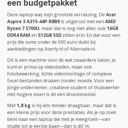
een budgetpakket
Deze laptop was mijn grootste verrassing. De
Acer
Aspire 3 A315-44P-R8B9
is uitgerust met een
AMD
Ryzen 7 5700U
, maar dat is nog niet alles: ook
16GB
DDR4 RAM
en
512GB SSD
zitten erin. En dat voor een
prijs die soms onder de 500 euro duikt bij
aanbiedingen op Azerty.nl of Alternate.nl.
Dit is een machine voor de wat zwaardere taken. Je
kunt er prima op videobellen, maar ook
fotobewerking, lichte videomontage of complexe
Excel-bestanden draaien zonder moeite. Voor een
jonge ondernemer, creatieve student of thuiswerker
met hogere eisen is dit een droomtoestel.
Met
1,8 kg
is hij iets minder draagbaar, maar dat is
een kleine prijs voor deze prestaties. Als je op zoek
bent naar een laptop die met je meegroeit—van
studie tot je eerste baan—dan is dit ‘m.