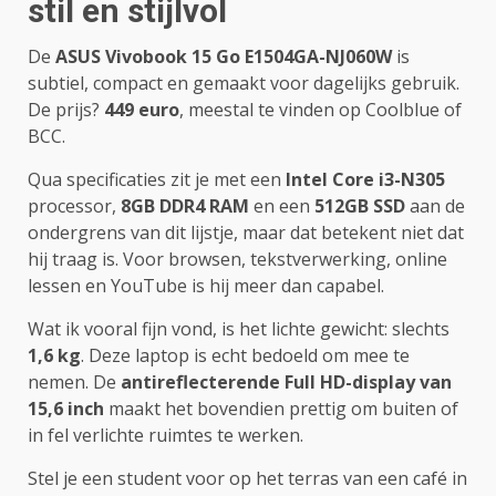
stil en stijlvol
De
ASUS Vivobook 15 Go E1504GA-NJ060W
is
subtiel, compact en gemaakt voor dagelijks gebruik.
De prijs?
449 euro
, meestal te vinden op Coolblue of
BCC.
Qua specificaties zit je met een
Intel Core i3-N305
processor,
8GB DDR4 RAM
en een
512GB SSD
aan de
ondergrens van dit lijstje, maar dat betekent niet dat
hij traag is. Voor browsen, tekstverwerking, online
lessen en YouTube is hij meer dan capabel.
Wat ik vooral fijn vond, is het lichte gewicht: slechts
1,6 kg
. Deze laptop is echt bedoeld om mee te
nemen. De
antireflecterende Full HD-display van
15,6 inch
maakt het bovendien prettig om buiten of
in fel verlichte ruimtes te werken.
Stel je een student voor op het terras van een café in