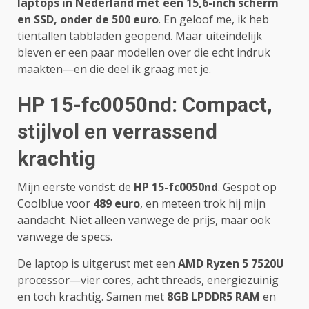
laptops in Nederland met een 15,6-inch scherm
en SSD, onder de 500 euro
. En geloof me, ik heb
tientallen tabbladen geopend. Maar uiteindelijk
bleven er een paar modellen over die echt indruk
maakten—en die deel ik graag met je.
HP 15-fc0050nd: Compact,
stijlvol en verrassend
krachtig
Mijn eerste vondst: de
HP 15-fc0050nd
. Gespot op
Coolblue voor
489 euro
, en meteen trok hij mijn
aandacht. Niet alleen vanwege de prijs, maar ook
vanwege de specs.
De laptop is uitgerust met een
AMD Ryzen 5 7520U
processor—vier cores, acht threads, energiezuinig
en toch krachtig. Samen met
8GB LPDDR5 RAM
en