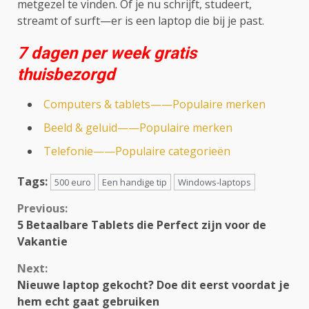
metgezel te vinden. Of je nu schrijft, studeert,
streamt of surft—er is een laptop die bij je past.
7 dagen per week gratis
thuisbezorgd
Computers & tablets——Populaire merken
Beeld & geluid——Populaire merken
Telefonie——Populaire categorieën
Tags:
500 euro
Een handige tip
Windows-laptops
Continue
Previous:
5 Betaalbare Tablets die Perfect zijn voor de
Reading
Vakantie
Next:
Nieuwe laptop gekocht? Doe dit eerst voordat je
hem echt gaat gebruiken