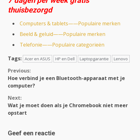
7 dagen per week gratis
thuisbezorgd
Computers & tablets——Populaire merken
Beeld & geluid——Populaire merken
Telefonie——Populaire categorieën
Tags:
Acer en ASUS
HP en Dell
Laptopgarantie
Lenovo
Continue
Previous:
Hoe verbind je een Bluetooth-apparaat met je
Reading
computer?
Next:
Wat je moet doen als je Chromebook niet meer
opstart
Geef een reactie