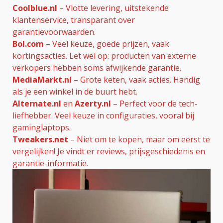
Coolblue.nl
– Vlotte levering, uitstekende
klantenservice, transparant over
garantievoorwaarden.
Bol.com
– Veel keuze, goede prijzen, vaak
kortingsacties. Let wel op: producten van externe
verkopers hebben soms afwijkende garantie.
MediaMarkt.nl
– Grote keten, vaak acties. Handig
als je een winkel in de buurt hebt.
Alternate.nl
en
Azerty.nl
– Perfect voor de tech-
liefhebber. Veel keuze in configuraties, vooral bij
gaminglaptops.
Tweakers.net
– Niet om te kopen, maar om eerst te
vergelijken! Je vindt er reviews, prijsgeschiedenis en
garantie-informatie.