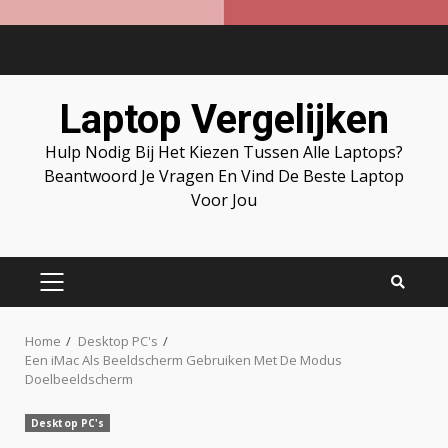
Skip
to
content
Laptop Vergelijken
Hulp Nodig Bij Het Kiezen Tussen Alle Laptops?
Beantwoord Je Vragen En Vind De Beste Laptop
Voor Jou
PRIMARY
MENU
Home
Desktop PC's
Een iMac Als Beeldscherm Gebruiken Met De Modus
Doelbeeldscherm
Desktop PC's