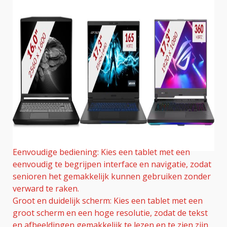
Eenvoudige bediening: Kies een tablet met een
eenvoudig te begrijpen interface en navigatie, zodat
senioren het gemakkelijk kunnen gebruiken zonder
verward te raken.
Groot en duidelijk scherm: Kies een tablet met een
groot scherm en een hoge resolutie, zodat de tekst
en afbeeldingen gemakkelijk te lezen en te zien zijn.