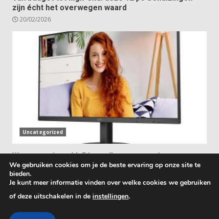
zijn écht het overwegen waard
20/02/2026
Uncategorized
Waar voor je geld: 5 betaalbare pc-monitoren met
We gebruiken cookies om je de beste ervaring op onze site te
ingebouwde luidsprekers
bieden.
31/01/2026
Je kunt meer informatie vinden over welke cookies we gebruiken
of deze uitschakelen in de
instellingen
.
Copyright © 2025 All rights reserved.
|
DarkNews
by
AF themes.