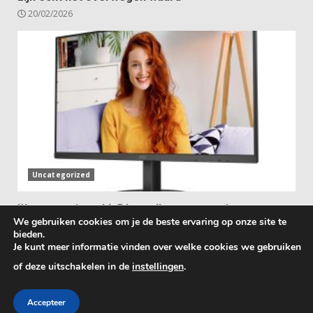
20/02/2026
Uncategorized
Waar voor je geld: 5 betaalbare pc-monitoren met
We gebruiken cookies om je de beste ervaring op onze site te
ingebouwde luidsprekers
bieden.
31/01/2026
Je kunt meer informatie vinden over welke cookies we gebruiken
of deze uitschakelen in de
instellingen
.
Copyright © 2025 All rights reserved.
|
DarkNews
by
AF themes.
Accepteer