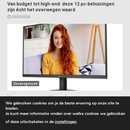
Van budget tot high-end: deze 12 pc-behuizingen
zijn écht het overwegen waard
20/02/2026
Uncategorized
Waar voor je geld: 5 betaalbare pc-monitoren met
We gebruiken cookies om je de beste ervaring op onze site te
ingebouwde luidsprekers
bieden.
31/01/2026
Je kunt meer informatie vinden over welke cookies we gebruiken
of deze uitschakelen in de
instellingen
.
Copyright © 2025 All rights reserved.
|
DarkNews
by