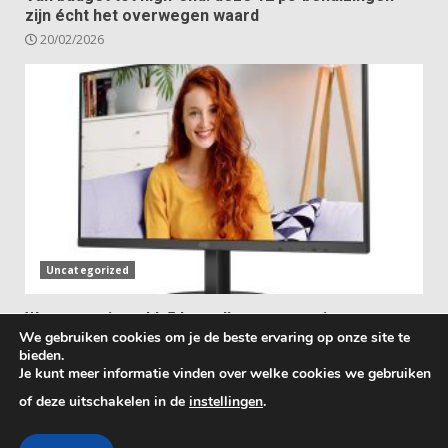
zijn écht het overwegen waard
20/02/2026
Uncategorized
Waar voor je geld: 5 betaalbare pc-monitoren met
We gebruiken cookies om je de beste ervaring op onze site te
ingebouwde luidsprekers
bieden.
31/01/2026
Je kunt meer informatie vinden over welke cookies we gebruiken
of deze uitschakelen in de
instellingen
.
Copyright © 2025 All rights reserved.
|
DarkNews
by
AF themes.