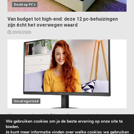
Desktop PC's
Van budget tot high-end: deze 12 pc-behuizingen
zijn écht het overwegen waard
20/02/2026
Uncategorized
Waar voor je geld: 5 betaalbare pc-monitoren met
We gebruiken cookies om je de beste ervaring op onze site te
ingebouwde luidsprekers
bieden.
31/01/2026
Je kunt meer informatie vinden over welke cookies we gebruiken