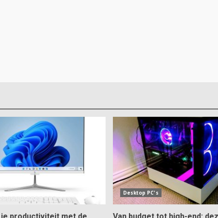
Desktop PC's
je productiviteit met de
Van budget tot high-end: dez