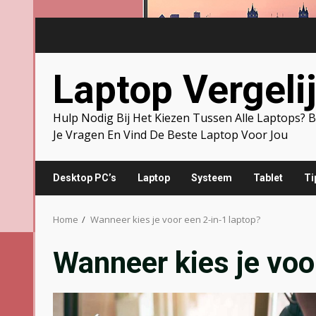
Skip
to
content
Laptop Vergeli
Hulp Nodig Bij Het Kiezen Tussen Alle Laptops?
Je Vragen En Vind De Beste Laptop Voor Jou
Desktop PC’s
Laptop
Systeem
Tablet
Ti
Home
Wanneer kies je voor een 2-in-1 laptop?
Wanneer kies je voo