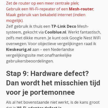
Zet de router op een meer centrale plek;
Gebruik een Wi-Fi-repeater of een
Mesh-router
;
Maak gebruik van bekabeld internet (indien
mogelijk).
Zelf gebruik ik thuis een
TP-Link Deco
Mesh-
systeem, gekocht via
Coolblue.nl
. Werkt fantastisch,
zelfs met dikke muren. Je kunt ook Google Nest WiFi
overwegen. Voor objectieve vergelijkingen raad ik
Kieskeurig.nl
aan – een Nederlandse
vergelijkingssite met onafhankelijke
gebruikersbeoordelingen.
Stap 9: Hardware defect?
Dan wordt het misschien tijd
voor je portemonnee
Als al het bovenstaande niet werkt, is de kans groot
dat je
Wi-Fi-adapter defect is
.