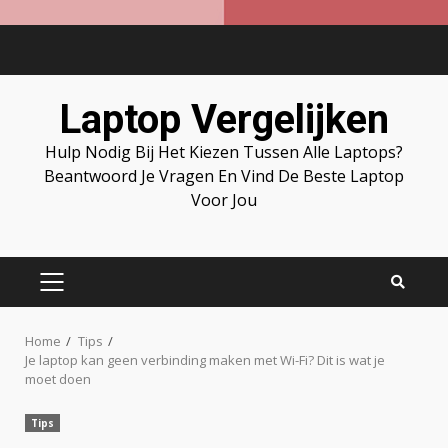
Skip
to
content
Laptop Vergelijken
Hulp Nodig Bij Het Kiezen Tussen Alle Laptops?
Beantwoord Je Vragen En Vind De Beste Laptop
Voor Jou
PRIMARY
MENU
Home
Tips
Je laptop kan geen verbinding maken met Wi-Fi? Dit is wat je
moet doen
Tips