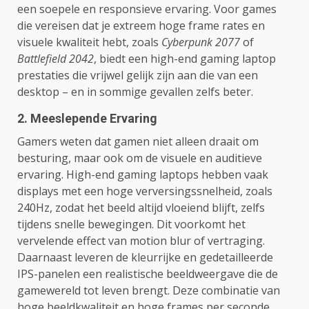
een soepele en responsieve ervaring. Voor games
die vereisen dat je extreem hoge frame rates en
visuele kwaliteit hebt, zoals
Cyberpunk 2077
of
Battlefield 2042
, biedt een high-end gaming laptop
prestaties die vrijwel gelijk zijn aan die van een
desktop – en in sommige gevallen zelfs beter.
2. Meeslepende Ervaring
Gamers weten dat gamen niet alleen draait om
besturing, maar ook om de visuele en auditieve
ervaring. High-end gaming laptops hebben vaak
displays met een hoge verversingssnelheid, zoals
240Hz, zodat het beeld altijd vloeiend blijft, zelfs
tijdens snelle bewegingen. Dit voorkomt het
vervelende effect van motion blur of vertraging.
Daarnaast leveren de kleurrijke en gedetailleerde
IPS-panelen een realistische beeldweergave die de
gamewereld tot leven brengt. Deze combinatie van
hoge beeldkwaliteit en hoge frames per seconde