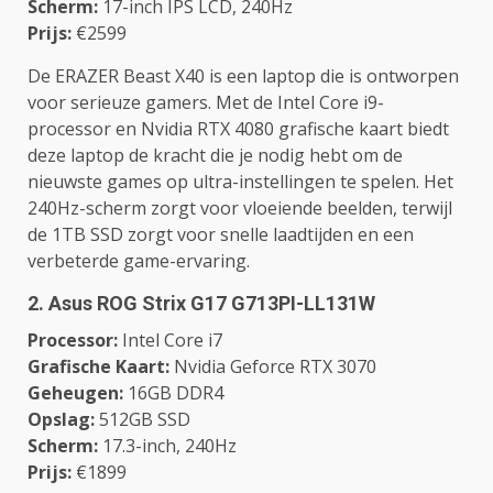
Scherm:
17-inch IPS LCD, 240Hz
Prijs:
€2599
De ERAZER Beast X40 is een laptop die is ontworpen
voor serieuze gamers. Met de Intel Core i9-
processor en Nvidia RTX 4080 grafische kaart biedt
deze laptop de kracht die je nodig hebt om de
nieuwste games op ultra-instellingen te spelen. Het
240Hz-scherm zorgt voor vloeiende beelden, terwijl
de 1TB SSD zorgt voor snelle laadtijden en een
verbeterde game-ervaring.
2.
Asus ROG Strix G17 G713PI-LL131W
Processor:
Intel Core i7
Grafische Kaart:
Nvidia Geforce RTX 3070
Geheugen:
16GB DDR4
Opslag:
512GB SSD
Scherm:
17.3-inch, 240Hz
Prijs:
€1899