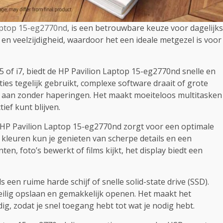
aptop 15-eg2770nd
, is een betrouwbare keuze voor dagelijks
 en veelzijdigheid, waardoor het een ideale metgezel is voor
i5 of i7, biedt de HP Pavilion Laptop 15-eg2770nd snelle en
ties tegelijk gebruikt, complexe software draait of grote
g aan zonder haperingen. Het maakt moeiteloos multitasken
ief kunt blijven.
e HP Pavilion Laptop 15-eg2770nd zorgt voor een optimale
 kleuren kun je genieten van scherpe details en een
en, foto’s bewerkt of films kijkt, het display biedt een
een ruime harde schijf of snelle solid-state drive (SSD).
eilig opslaan en gemakkelijk openen. Het maakt het
, zodat je snel toegang hebt tot wat je nodig hebt.