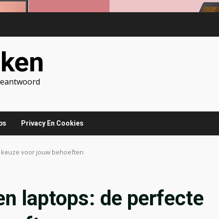
jken
 Beantwoord
ps
Privacy En Cookies
e keuze voor jouw behoeften
en laptops: de perfecte